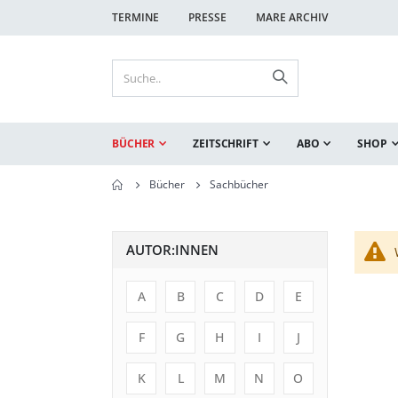
TERMINE
PRESSE
MARE ARCHIV
BÜCHER
ZEITSCHRIFT
ABO
SHOP
Bücher
Sachbücher
AUTOR:INNEN
A
B
C
D
E
F
G
H
I
J
K
L
M
N
O