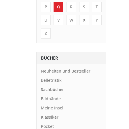
P
Q
R
S
T
U
V
W
X
Y
Z
BÜCHER
Neuheiten und Bestseller
Belletristik
Sachbücher
Bildbände
Meine Insel
Klassiker
Pocket