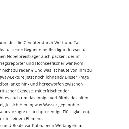
nn, der die Gemüter durch Wort und Tat
de, für seine Gegner eine Reizfigur. In was für
nen Nobelpreisträger auch packen, der im
riegsreporter und Hochseefischer war (vom
 nicht zu reden)? Und was ist heute von ihm zu
way-Lektüre jetzt noch lohnend? Dieser Frage
elbst lange hin- und hergeworfen zwischen
itischer Exegese, mit erfrischender
eht es auch um das innige Verhältnis des alten
eigte sich Hemingway Wasser gegenüber
 bevorzugte er hochprozentige Flüssigkeiten),
ganz in seinem Element.
sche U-Boote vor Kuba, beim Wettangeln mit