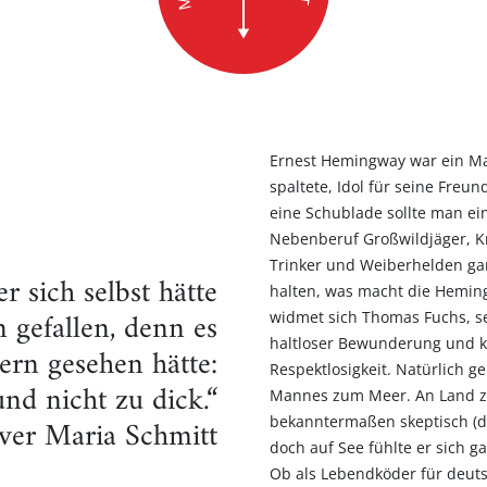
Ernest Hemingway war ein Ma
spaltete, Idol für seine Freun
eine Schublade sollte man ei
Nebenberuf Großwildjäger, K
Trinker und Weiberhelden gar
r sich selbst hätte
halten, was macht die Heming
gefallen, denn es
widmet sich Thomas Fuchs, s
haltloser Bewunderung und kr
 gern gesehen hätte:
Respektlosigkeit. Natürlich g
nd nicht zu dick.“
Mannes zum Meer. An Land z
ver Maria Schmitt
bekanntermaßen skeptisch (da
doch auf See fühlte er sich 
Ob als Lebendköder für deut