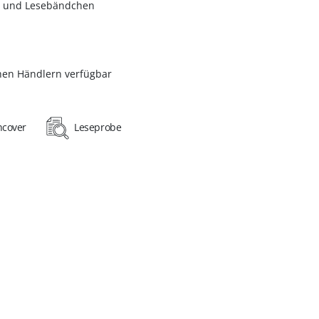
g und Lesebändchen
chen Händlern verfügbar
hcover
Leseprobe