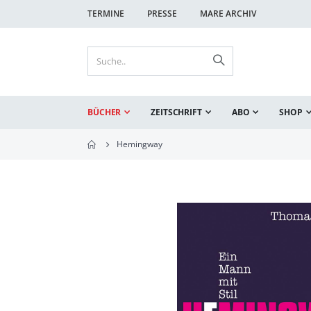
TERMINE
PRESSE
MARE ARCHIV
BÜCHER
ZEITSCHRIFT
ABO
SHOP
Hemingway
Zum
Ende
der
Bildgalerie
springen