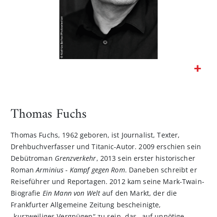
Zum
Anfang
der
Thomas Fuchs
Bildgalerie
springen
Thomas Fuchs, 1962 geboren, ist Journalist, Texter,
Drehbuchverfasser und Titanic-Autor. 2009 erschien sein
Debütroman
Grenzverkehr
, 2013 sein erster historischer
Roman
Arminius - Kampf gegen Rom
. Daneben schreibt er
Reiseführer und Reportagen. 2012 kam seine Mark-Twain-
Biografie
Ein Mann von Welt
auf den Markt, der die
Frankfurter Allgemeine Zeitung bescheinigte,
„kurzweiliges Vergnügen“ zu sein, das „auf unnötige