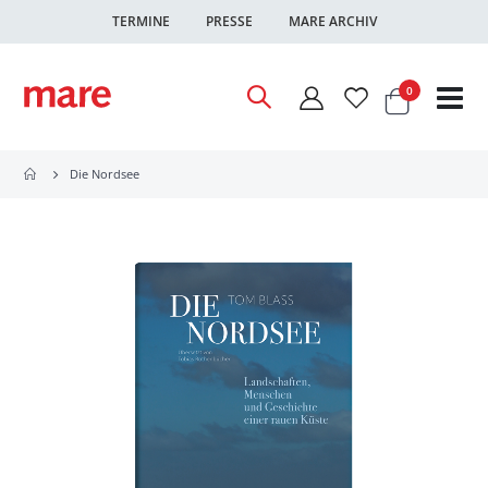
TERMINE
PRESSE
MARE ARCHIV
Warenkor
Artikel
0
Nav
ums
Die Nordsee
Zum
Ende
der
Bildgalerie
springen