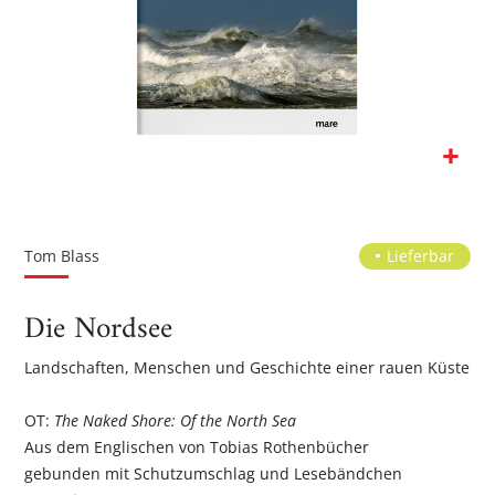
Zum
Anfang
der
Tom Blass
Lieferbar
Bildgalerie
springen
Die Nordsee
Landschaften, Menschen und Geschichte einer rauen Küste
OT:
The Naked Shore: Of the North Sea
Aus dem Englischen von Tobias Rothenbücher
gebunden mit Schutzumschlag und Lesebändchen