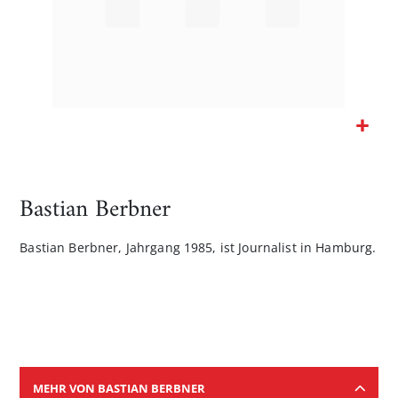
Zum
Anfang
der
Bastian Berbner
Bildgalerie
springen
Bastian Berbner, Jahrgang 1985, ist Journalist in Hamburg.
MEHR VON BASTIAN BERBNER