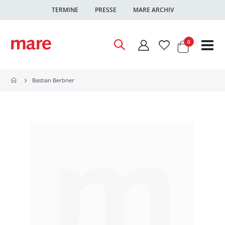
TERMINE
PRESSE
MARE ARCHIV
Warenkor
Artikel
0
Nav
ums
Bastian Berbner
Zum
Ende
der
Bildgalerie
springen