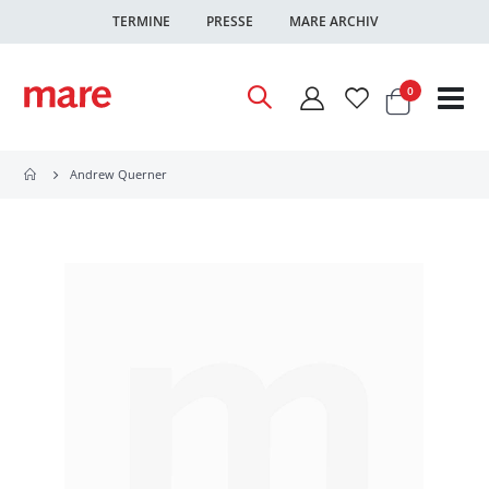
TERMINE
PRESSE
MARE ARCHIV
Warenkor
Artikel
0
Nav
ums
Andrew Querner
Zum
Ende
der
Bildgalerie
springen