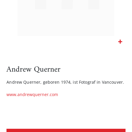
Zum
Anfang
der
Andrew Querner
Bildgalerie
springen
Andrew Querner, geboren 1974, ist Fotograf in Vancouver.
www.andrewquerner.com