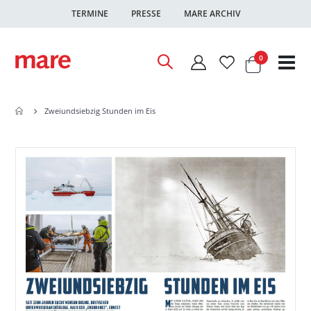
TERMINE
PRESSE
MARE ARCHIV
Warenkor
Artikel
0
Nav
ums
Zweiundsiebzig Stunden im Eis
Zum
Zum
Ende
Anfang
der
der
Bildgalerie
Bildgalerie
springen
springen