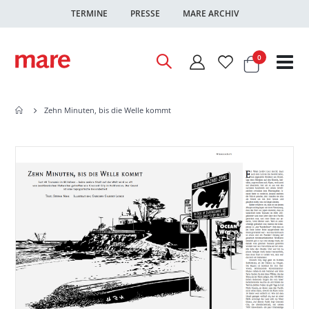
TERMINE
PRESSE
MARE ARCHIV
Warenkor
Artikel
0
Nav
ums
Zehn Minuten, bis die Welle kommt
Zum
Zum
Ende
Anfang
der
der
Bildgalerie
Bildgalerie
springen
springen