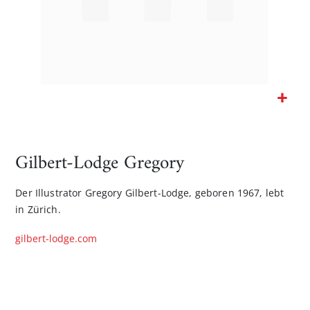
Zum
Anfang
der
Gilbert-Lodge Gregory
Bildgalerie
springen
Der Illustrator Gregory Gilbert-Lodge, geboren 1967, lebt
in Zürich.
gilbert-lodge.com