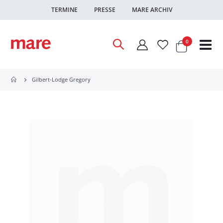
TERMINE
PRESSE
MARE ARCHIV
Warenkor
Artikel
0
Nav
ums
Gilbert-Lodge Gregory
Zum
Ende
der
Bildgalerie
springen