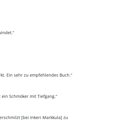
windet.“
rkt. Ein sehr zu empfehlendes Buch.“
t ein Schmöker mit Tiefgang.“
schmilzt [bei Inkeri Markkula] zu