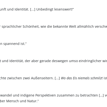
ft und Identität. [...] Unbedingt lesenswert!“
r sprachlicher Schönheit, wie die bekannte Welt allmählich versch
in spannend ist.“
ft und Identität, der aber gerade deswegen umso eindringlicher wi
hte zwischen zwei Außenseitern. [...]
Wo das Eis niemals schmilzt
is
andel und indigene Perspektiven zusammen zu betrachten […] ver
nüber Mensch und Natur.“