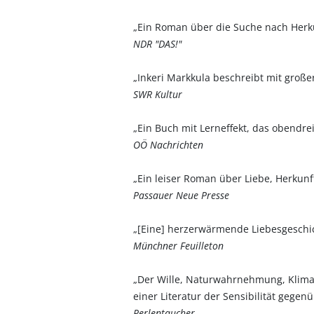
„Ein Roman über die Suche nach Herkun
NDR "DAS!"
„Inkeri Markkula beschreibt mit große
SWR Kultur
„Ein Buch mit Lerneffekt, das obendre
OÖ Nachrichten
„Ein leiser Roman über Liebe, Herkun
Passauer Neue Presse
„[Eine] herzerwärmende Liebesgeschic
Münchner Feuilleton
„Der Wille, Naturwahrnehmung, Klimaw
einer Literatur der Sensibilität gege
Perlentaucher