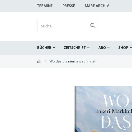
TERMINE
PRESSE
MARE ARCHIV
BÜCHER
ZEITSCHRIFT
ABO
SHOP
Wo das Eis niemals schmilzt
Zum
Ende
der
Bildgalerie
springen