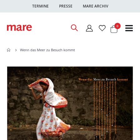
TERMINE
PRESSE
MARE ARCHIV
Warenkor
Artikel
0
Nav
ums
Wenn das Meer zu Besuch kommt
Zum
Zum
Ende
Anfang
der
der
Bildgalerie
Bildgalerie
springen
springen