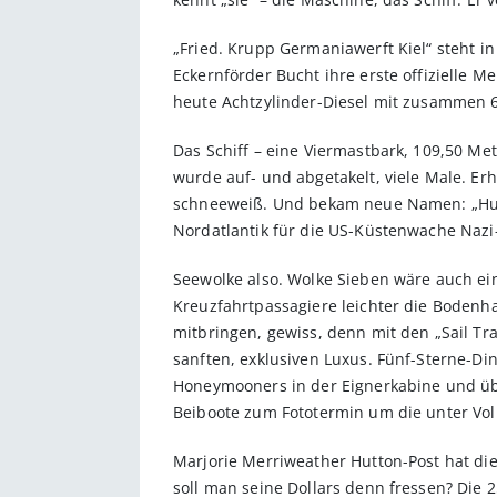
„Fried. Krupp Germaniawerft Kiel“ steht in
Eckernförder Bucht ihre erste offizielle M
heute Achtzylinder-Diesel mit zusammen 6
Das Schiff – eine Viermastbark, 109,50 M
wurde auf- und abgetakelt, viele Male. Er
schneeweiß. Und bekam neue Namen: „Hussar
Nordatlantik für die US-Küstenwache Nazi-
Seewolke also. Wolke Sieben wäre auch ein
Kreuzfahrtpassagiere leichter die Bodenh
mitbringen, gewiss, denn mit den „Sail Tra
sanften, exklusiven Luxus. Fünf-Sterne-D
Honeymooners in der Eignerkabine und übe
Beiboote zum Fototermin um die unter Vol
Marjorie Merriweather Hutton-Post hat die
soll man seine Dollars denn fressen? Die 