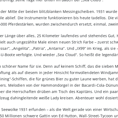
 der Mitte der beiden blitzblanken Messingscheiben. 1931 wurde da
eile ablief. Die Instrumente funktionieren bis heute tadellos. Die
000 Pferdestärken, wurden zwischendurch ersetzt, einmal, zwei
eter Länge über alles, 25 Kilometer laufendes und stehendes Gut
hielt auch ungezählte Male einen neuen Strich Farbe – zuerst sch
“, „Angelita“, „Patria“, „Antarna“. Und „IX99“ im Krieg, als sie
U-Boote verfolgte. Und wieder „Sea Cloud“. So heißt die legendä
 schöner Name für sie. Denn auf keinem Schiff, das die sieben M
aftung als auf diesem in jeder Hinsicht formvollendeten Windjam
ining“-Schiffen, die für grünes Bier zu guter Laune werben, hat d
iners. Melodien von der Hammondorgel in der Bacardi-Cola-Dünung
r die Herrschaften drüben am Tisch des Kapitäns. Und ein paar
lzeug dahingleitende weiße Lady kreisen. Abenteuer wohl dosiert
 Seewolke 1931 erfunden – als die Welt gerade von einer Wirtscha
250 Millionen schwere Gattin von Ed Hutton, Wall-Street-Tycoon u