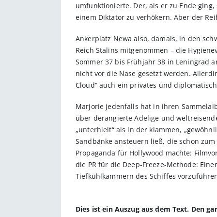
umfunktionierte. Der, als er zu Ende ging,
einem Diktator zu verhökern. Aber der Reih
Ankerplatz Newa also, damals, in den schw
Reich Stalins mitgenommen – die Hygieneve
Sommer 37 bis Frühjahr 38 in Leningrad am
nicht vor die Nase gesetzt werden. Allerd
Cloud“ auch ein privates und diplomatisc
Marjorie jedenfalls hat in ihren Sammelalb
über derangierte Adelige und weltreisend
„unterhielt“ als in der klammen, „gewöhnl
Sandbänke ansteuern ließ, die schon zum 
Propaganda für Hollywood machte: Filmvor
die PR für die Deep-Freeze-Methode: Eine
Tiefkühlkammern des Schiffes vorzuführen
Dies ist ein Auszug aus dem Text. Den g