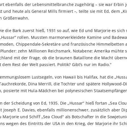
urt ebenfalls der Lebensmittelbranche zugehörig – sie war Erbin
 und heute als General Mills firmiert –, teilte sie mit Ed, dem „K
um Größenwahn.
wie die Bark zuerst hieß, 1931 so auf, wie Ed und Marjorie es si
r „Hussar“ rollen. Mussten marmorverkleidete Kamine und Bade
ommoden, Chippendale-Sekretäre und französische Himmelbetten
Plunder: zehn Millionen Reichsmark. Notabene: Amerika mühte sich
chland mit der Frage, ob die braunen Bataillone die Macht über
t dem Rest der Welt passiert. Politik? Gibt’s nur im Radio.“
hemmungslosem Lustsegeln, von Hawaii bis Halifax, hat die „Hussar
uchrekorde, Dina Merrill, die Tochter und spätere Hollywood-Div
rin, posierte mit Hula-Mädchen bei polynesischen Staatsempfänge
 der Scheidung von Ed, 1935. Die „Hussar“ hieß fortan „Sea Clou
Joseph E. Davies, ebenfalls millionenschwer, zusätzlich aber Di
 Marjorie und Schiff „Sea Cloud“ als Botschafter in die Sowjetuni
ns wegen des Eintritts der USA in den Krieg, der Marjorie ihr Sc