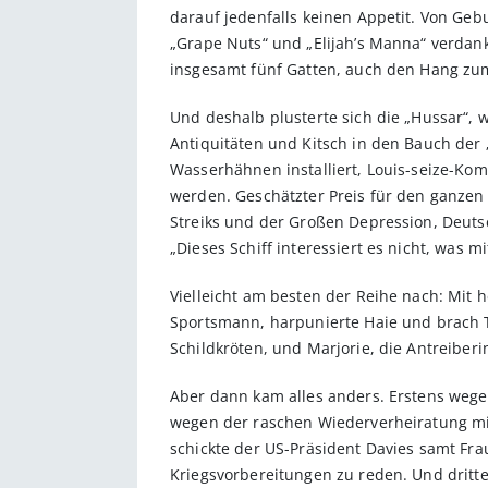
darauf jedenfalls keinen Appetit. Von Geb
„Grape Nuts“ und „Elijah’s Manna“ verdankt
insgesamt fünf Gatten, auch den Hang z
Und deshalb plusterte sich die „Hussar“, 
Antiquitäten und Kitsch in den Bauch de
Wasserhähnen installiert, Louis-seize-K
werden. Geschätzter Preis für den ganzen 
Streiks und der Großen Depression, Deuts
„Dieses Schiff interessiert es nicht, was mi
Vielleicht am besten der Reihe nach: Mit 
Sportsmann, harpunierte Haie und brach Ta
Schildkröten, und Marjorie, die Antreibe
Aber dann kam alles anders. Erstens wegen
wegen der raschen Wiederverheiratung mit 
schickte der US-Präsident Davies samt Frau
Kriegsvorbereitungen zu reden. Und dritte