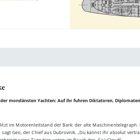
ke
r der mondänsten Yachten: Auf ihr fuhren Diktatoren, Diplomate
 blitzt im Motorenleitstand der Bark: der alte Maschinentelegraph.
“, sagt Geo, der Chief aus Dubrovnik. „Du kannst ihr absolut vertrau
 verbringt seine Tage hier unten im Bauch der „Sea Cloud“.