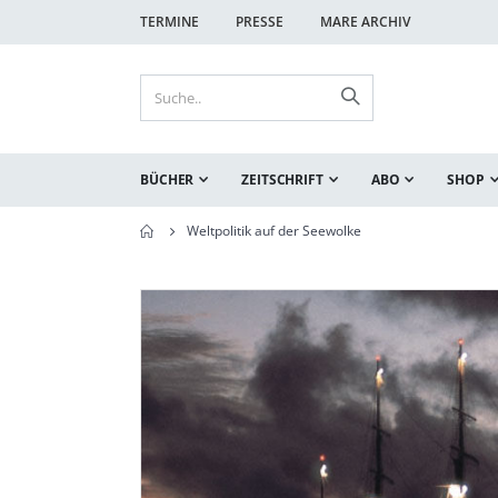
TERMINE
PRESSE
MARE ARCHIV
BÜCHER
ZEITSCHRIFT
ABO
SHOP
Weltpolitik auf der Seewolke
Zum
Zum
Ende
Anfang
der
der
Bildgalerie
Bildgalerie
springen
springen