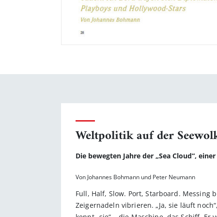
Weltpolitik auf der Seewol
Die bewegten Jahre der „Sea Cloud“, eine
Von Johannes Bohmann und Peter Neumann
Full, Half, Slow. Port, Starboard. Messing
Zeigernadeln vibrieren. „Ja, sie läuft noch
kennt „sie“ – die Maschine, das Schiff. Er