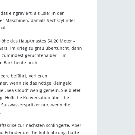
s eingraviert, als „sie“ in der
 vier Maschinen, damals Sechszylinder,
mal.
, Höhe des Hauptmastes 54,20 Meter –
warz, im Krieg zu grau übertüncht, dann
 – zumindest gerüchtehalber – im
re Bark heute noch.
eere befährt, verlieren
mer. Wenn sie das nötige Kleingeld
ie „Sea Cloud“ wenig gemein. Sie bietet
. Höfliche Konversation über die
 Salzwasserspritzer nur, wenn die
.
ftskrise zur nächsten schlingerte. Aber
nd Erfinder der Tiefkühlnahrung, hatte