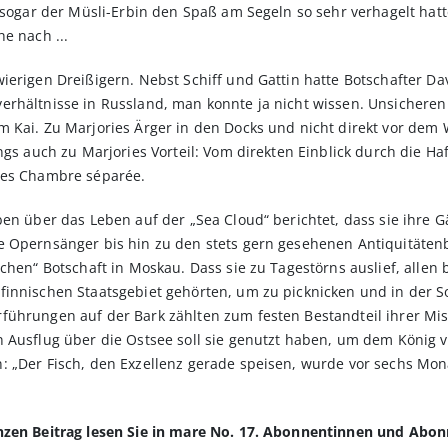
 sogar der Müsli-Erbin den Spaß am Segeln so sehr verhagelt hatte
e nach ...
ierigen Dreißigern. Nebst Schiff und Gattin hatte Botschafter Da
rhältnisse in Russland, man konnte ja nicht wissen. Unsicheren 
 Kai. Zu Marjories Ärger in den Docks und nicht direkt vor dem W
ings auch zu Marjories Vorteil: Vom direkten Einblick durch die H
hes Chambre séparée.
en über das Leben auf der „Sea Cloud“ berichtet, dass sie ihre G
e Opernsänger bis hin zu den stets gern gesehenen Antiquitätenb
ichen“ Botschaft in Moskau. Dass sie zu Tagestörns auslief, all
finnischen Staatsgebiet gehörten, um zu picknicken und in der 
führungen auf der Bark zählten zum festen Bestandteil ihrer Mi
n Ausflug über die Ostsee soll sie genutzt haben, um dem König
: „Der Fisch, den Exzellenz gerade speisen, wurde vor sechs Mon
anzen Beitrag lesen Sie in mare No. 17. Abonnentinnen und Abo