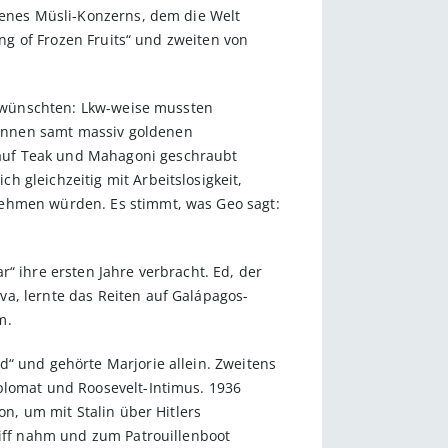
 jenes Müsli-Konzerns, dem die Welt
ing of Frozen Fruits“ und zweiten von
ch wünschten: Lkw-weise mussten
wannen samt massiv goldenen
 auf Teak und Mahagoni geschraubt
 gleichzeitig mit Arbeitslosigkeit,
nehmen würden. Es stimmt, was Geo sagt:
“ ihre ersten Jahre verbracht. Ed, der
a, lernte das Reiten auf Galápagos-
m.
d“ und gehörte Marjorie allein. Zweitens
plomat und Roosevelt-Intimus. 1936
on, um mit Stalin über Hitlers
hiff nahm und zum Patrouillenboot