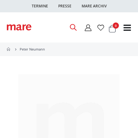
TERMINE
PRESSE
MARE ARCHIV
Warenkor
Artikel
0
Nav
ums
Peter Neumann
Zum
Ende
der
Bildgalerie
springen