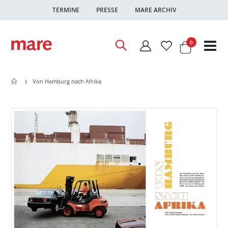
TERMINE
PRESSE
MARE ARCHIV
Warenkor
Artikel
0
Nav
ums
Von Hamburg nach Afrika
Zum
Zum
Ende
Anfang
der
der
Bildgalerie
Bildgalerie
springen
springen