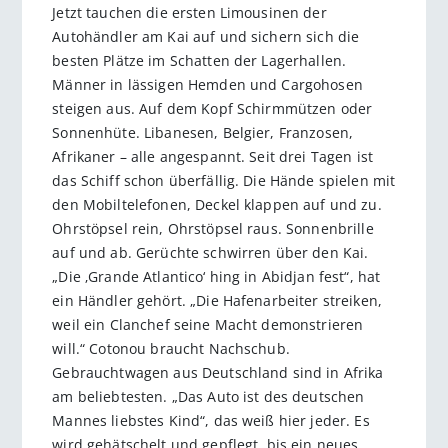
Jetzt tauchen die ersten Limousinen der
Autohändler am Kai auf und sichern sich die
besten Plätze im Schatten der Lagerhallen.
Männer in lässigen Hemden und Cargohosen
steigen aus. Auf dem Kopf Schirmmützen oder
Sonnenhüte. Libanesen, Belgier, Franzosen,
Afrikaner – alle angespannt. Seit drei Tagen ist
das Schiff schon überfällig. Die Hände spielen mit
den Mobiltelefonen, Deckel klappen auf und zu.
Ohrstöpsel rein, Ohrstöpsel raus. Sonnenbrille
auf und ab. Gerüchte schwirren über den Kai.
„Die ‚Grande Atlantico‘ hing in Abidjan fest“, hat
ein Händler gehört. „Die Hafenarbeiter streiken,
weil ein Clanchef seine Macht demonstrieren
will.“ Cotonou braucht Nachschub.
Gebrauchtwagen aus Deutschland sind in Afrika
am beliebtesten. „Das Auto ist des deutschen
Mannes liebstes Kind“, das weiß hier jeder. Es
wird gehätschelt und gepflegt, bis ein neues,