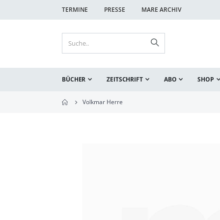
TERMINE
PRESSE
MARE ARCHIV
BÜCHER
ZEITSCHRIFT
ABO
SHOP
Volkmar Herre
Zum
Ende
der
Bildgalerie
springen