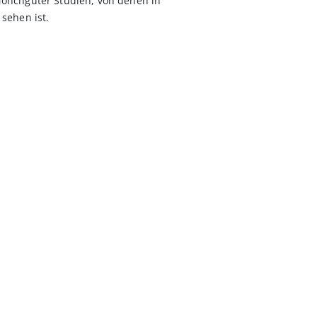
önchguter Studien, von denen in
sehen ist.