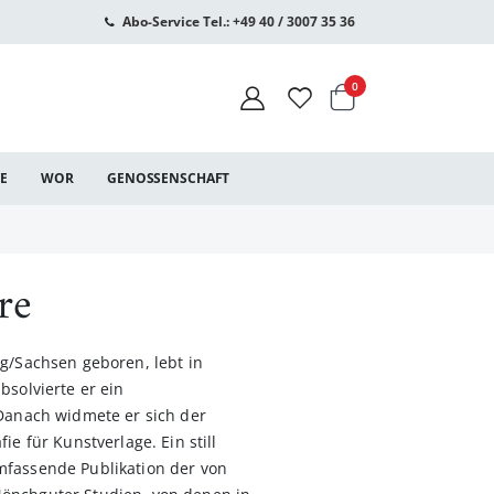
Abo-Service Tel.: +49 40 / 3007 35 36
Warenkorb
Artikel
0
CE
WOR
GENOSSENSCHAFT
re
rg/Sachsen geboren, lebt in
bsolvierte er ein
 Danach widmete er sich der
ie für Kunstverlage. Ein still
mfassende Publikation der von