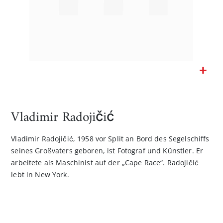
Zum
Anfang
der
Vladimir Radojičić
Bildgalerie
springen
Vladimir Radojičić, 1958 vor Split an Bord des Segelschiffs
seines Großvaters geboren, ist Fotograf und Künstler. Er
arbeitete als Maschinist auf der „Cape Race“. Radojičić
lebt in New York.