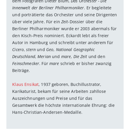
dem Fotografen Dieter Blum,
Das Orchester - Die
Innenwelt der Berliner Philharmoniker
. Er begleitete
und porträtierte das Orchester und seine Dirigenten
über viele Jahre. Für ein
Zeit
-Dossier über die
Berliner Philharmoniker wurde er 2003 abermals für
den Kisch-Preis nominiert. Eckardt lebt als freier
Autor in Hamburg und schreibt unter anderem für
Cicero
,
stern
und
Geo
,
National Geographic
Deutschland
,
Merian
und
mare
,
Die Zeit
und den
Feinschmecker
. Für
mare
schrieb er bisher zwanzig
Beiträge.
Klaus Ensikat
, 1937 geboren, Buchillustrator,
Karikaturist, bekam für seine Arbeiten zahllose
Auszeichnungen und Preise und für das
Gesamtwerk die höchste internationale Ehrung: die
Hans-Christian-Andersen-Medaille.