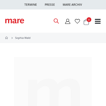
TERMINE
PRESSE
MARE ARCHIV
Warenkor
Artikel
0
Nav
ums
Sophia Wald
Zum
Ende
der
Bildgalerie
springen