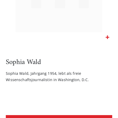
Zum
Anfang
der
Sophia Wald
Bildgalerie
springen
Sophia Wald, Jahrgang 1954, lebt als freie
Wissenschaftsjournalistin in Washington, D.C.