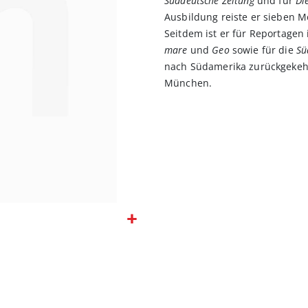
Süddeutsche Zeitung
und für
Die
Ausbildung reiste er sieben 
Seitdem ist er für Reportagen
mare
und
Geo
sowie für die
Sü
nach Südamerika zurückgekehrt
München.