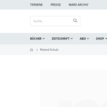
TERMINE
PRESSE
MARE ARCHIV
BÜCHER
ZEITSCHRIFT
ABO
SHOP
Roland Schulz
Zum
Ende
der
Bildgalerie
springen