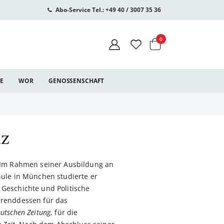
Abo-Service Tel.: +49 40 / 3007 35 36
Warenkorb
Artikel
0
CE
WOR
GENOSSENSCHAFT
lz
 Im Rahmen seiner Ausbildung an
hule in München studierte er
Geschichte und Politische
hrenddessen für das
utschen Zeitung
, für die