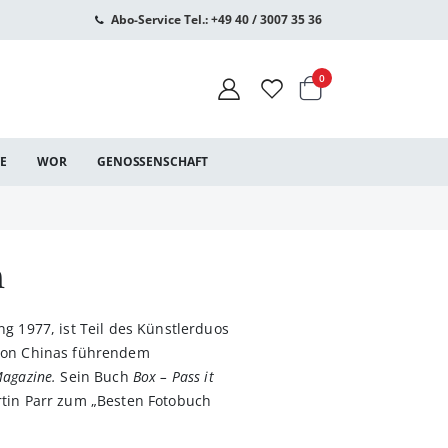
Abo-Service Tel.: +49 40 / 3007 35 36
Warenkorb
Artikel
0
CE
WOR
GENOSSENSCHAFT
n
g 1977, ist Teil des Künstlerduos
 von Chinas führendem
Magazine.
Sein Buch
Box – Pass it
rtin Parr zum „Besten Fotobuch