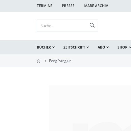
TERMINE
PRESSE
MARE ARCHIV
BÜCHER
ZEITSCHRIFT
ABO
SHOP
Peng Yangjun
Zum
Ende
der
Bildgalerie
springen