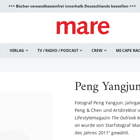
+++ Bücher versandkostenfrei innerhalb Deutschlands bestellen +++
VERLAG
TV / RADIO / PODCAST
CREW
MS CAPE RA
Peng Yangju
Fotograf Peng Yangjun, Jahrgan
Peng & Chen und Artdirektor
Lifestylemagazin
The Outlook 
on wurde von Starfotograf Ma
des Jahres 2011“ gewählt.