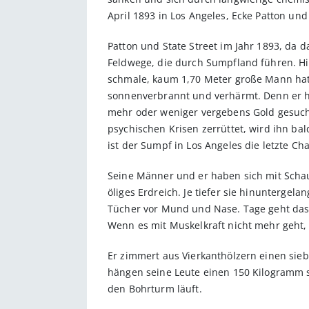
April 1893 in Los Angeles, Ecke Patton und 
Patton und State Street im Jahr 1893, da d
Feldwege, die durch Sumpfland führen. Hier
schmale, kaum 1,70 Meter große Mann hat di
sonnenverbrannt und verhärmt. Denn er hat 
mehr oder weniger vergebens Gold gesucht
psychischen Krisen zerrüttet, wird ihn ba
ist der Sumpf in Los Angeles die letzte Ch
Seine Männer und er haben sich mit Schau
öliges ­Erdreich. Je tiefer sie hinunterg
Tücher vor Mund und Nase. Tage geht das s
Wenn es mit Muskelkraft nicht mehr geht,
Er zimmert aus Vierkanthölzern einen sie
hängen seine Leute einen 150 Kilogramm 
den Bohrturm läuft.