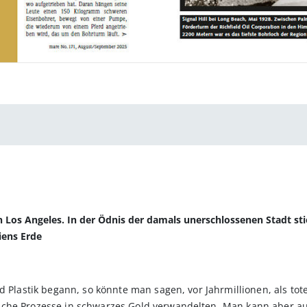
in Los Angeles. In der Ödnis der damals unerschlossenen Stadt s
iens Erde
nd Plastik begann, so könnte man sagen, vor Jahrmillionen, als t
sche Prozesse in schwarzes Gold verwandelten. Man kann aber au