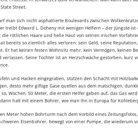
State Street.
arf man sich nicht asphaltierte Bou­levards zwischen Wolkenkratzer
 treibt Edward L. Doheny mit wenigen Helfern – der jüngste ist e
e rötlichen Haare und helle Haut von seinen irischen Vorfahren g
bereits so ziemlich alles verloren: sein Geld, seine Reputation, 
. Er hat keinen festen Wohnsitz mehr, kein Vermögen, keinen Ber
ld verlassen. Seine Tochter ist an Herzschwäche gestorben, kurz 
ance.
feln und Hacken eingegraben, stützen den Schacht mit Holzbalken
elangen, desto mehr giftige Gase quellen aus dem matschigen, dunk
o, Wochen. 50 Meter, die ersten Helfer geben auf, das Gas wird 
 dann halt mit einem Bohrer, wie man ihn in Euro­pa für Kohlebe
ben Meter hohen Bohrturm nach dem Vorbild eines Zeitungsfotos,
schweren Eisenbohrer, bewegt von einer Pumpe, die wiederum vo