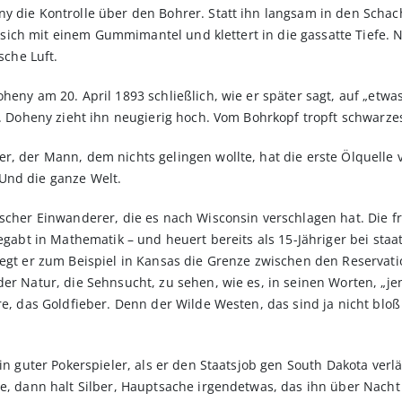
y die Kontrolle über den Bohrer. Statt ihn langsam in den Schac
zt“ sich mit einem Gummimantel und klettert in die gassatte Tiefe.
sche Luft.
oheny am 20. April 1893 schließlich, wie er später sagt, auf „et
t. Doheny zieht ihn neugierig hoch. Vom Bohrkopf tropft schwarzes
r, der Mann, dem nichts gelingen wollte, hat die erste Ölquelle 
Und die ganze Welt.
scher Einwanderer, die es nach Wisconsin verschlagen hat. Die fro
begabt in Mathematik – und heuert bereits als 15-Jähriger bei sta
 legt er zum Beispiel in Kansas die Grenze zwischen den Reserva
der Natur, die Sehnsucht, zu sehen, wie es, in seinen Worten, „je
ere, das Goldfieber. Denn der Wilde Westen, das sind ja nicht bl
ein guter Pokerspieler, als er den Staatsjob gen South Dakota ver
te, dann halt Silber, Hauptsache irgendetwas, das ihn über Nacht 