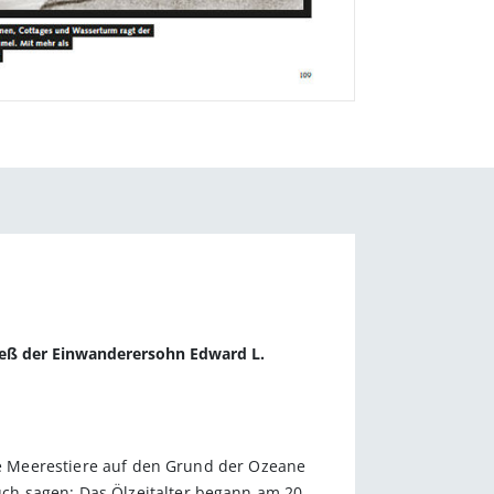
tieß der Einwanderersohn Edward L.
ote Meerestiere auf den Grund der Ozeane
ch sagen: Das Ölzeitalter begann am 20.