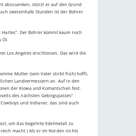
ht abzusenken, stürzt er auf den Grund
 Nach zweieinhalb Stunden ist der Bohrer
was Hartes“. Der Bohrer kommt kaum noch
 Öl.
von Los Angeles erschlossen. Das wird die
mme Mutter (sein Vater stirbt früh) hofft,
atlichen Landvermessern an. Auf in den
tionen der Kiowa und Komantschen fest.
nseits des nächs­ten Gebirgspasses“
oß Cowboys und Indianer, das sind auch
lässt, um das begehrte Edelmetall zu
reich macht.) Als er im Norden nichts