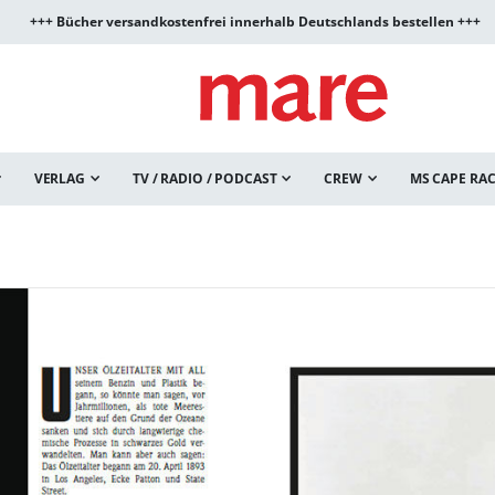
+++ Bücher versandkostenfrei innerhalb Deutschlands bestellen +++
VERLAG
TV / RADIO / PODCAST
CREW
MS CAPE RA