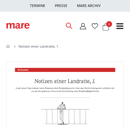
TERMINE
PRESSE
MARE ARCHIV
Warenkor
Artikel
0
Nav
ums
Notizen einer Landratte, 1.
Zum
Zum
Ende
Anfang
der
der
Bildgalerie
Bildgalerie
springen
springen