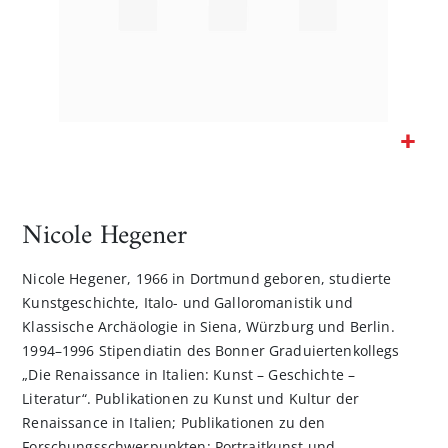
Zum
Anfang
der
Nicole Hegener
Bildgalerie
springen
Nicole Hegener, 1966 in Dortmund geboren, studierte
Kunstgeschichte, Italo- und Galloromanistik und
Klassische Archäologie in Siena, Würzburg und Berlin.
1994–1996 Stipendiatin des Bonner Graduiertenkollegs
„Die Renaissance in Italien: Kunst – Geschichte –
Literatur“. Publikationen zu Kunst und Kultur der
Renaissance in Italien; Publikationen zu den
Forschungsschwerpunkten: Portraitkunst und