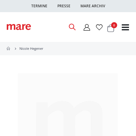
TERMINE
PRESSE
MARE ARCHIV
Warenkor
Artikel
0
Nav
ums
Nicole Hegener
Zum
Ende
der
Bildgalerie
springen