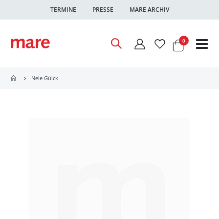
TERMINE
PRESSE
MARE ARCHIV
Warenkor
Artikel
0
Nav
ums
Nele Gülck
Zum
Ende
der
Bildgalerie
springen