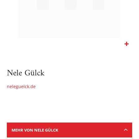
Zum
Anfang
der
Nele Gülck
Bildgalerie
springen
neleguelck.de
MEHR VON NELE GÜLCK