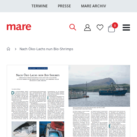
TERMINE
PRESSE
MARE ARCHIV
Warenkor
Artikel
0
Nav
ums
Nach Öko-Lachs nun Bio-Shrimps
Zum
Zum
Ende
Anfang
der
der
Bildgalerie
Bildgalerie
springen
springen