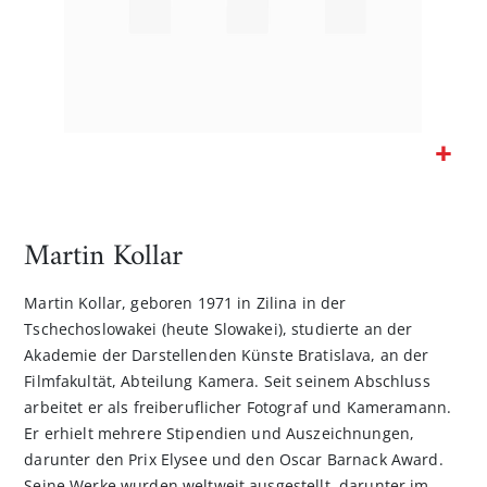
Zum
Anfang
der
Martin Kollar
Bildgalerie
springen
Martin Kollar, geboren 1971 in Zilina in der
Tschechoslowakei (heute Slowakei), studierte an der
Akademie der Darstellenden Künste Bratislava, an der
Filmfakultät, Abteilung Kamera. Seit seinem Abschluss
arbeitet er als freiberuflicher Fotograf und Kameramann.
Er erhielt mehrere Stipendien und Auszeichnungen,
darunter den Prix Elysee und den Oscar Barnack Award.
Seine Werke wurden weltweit ausgestellt, darunter im