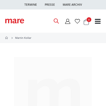
TERMINE
PRESSE
MARE ARCHIV
Warenkor
Artikel
0
Nav
ums
Martin Kollar
Zum
Ende
der
Bildgalerie
springen