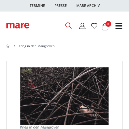
TERMINE
PRESSE
MARE ARCHIV
Warenkor
Artikel
0
Nav
ums
Krieg in den Mangroven
Zum
Zum
Ende
Anfang
der
der
Bildgalerie
Bildgalerie
springen
springen