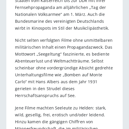
Staaten vom Kaiserreich bis zur DDR mit ihrer
Fernsehpropaganda am alljährlichen „Tag der
Nationalen Volksarmee“ am 1. März. Auch die
Bundesmarine des vereinigten Deutschlands
wirbt in Kinospots im Stil der Musikclipästhetik.
Nicht selten verfolgten Filme ohne unmittelbaren
militärischen Inhalt einen Propagandazweck. Das
Mottowort „Seegeltung“ faszinierte, es bediente
Abenteuerlust und Weltmachtträume. Selbst
scheinbar ohne vordergründige Absicht gedrehte
Unterhaltungsfilme wie „Bomben auf Monte
Carlo“ mit Hans Albers aus dem Jahr 1931
gerieten in den Strudel dieses
Herrschaftsanspruchs auf See.
Jene Filme machten Seeleute zu Helden: stark,
wild, gesellig, frei, erotisch und/oder leidend.
Hinzu kamen die gängigen Chiffren von
Männerfreundschaft, die im militärischen