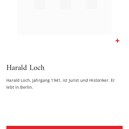
Zum
Anfang
der
Harald Loch
Bildgalerie
springen
Harald Loch, Jahrgang 1941, ist Jurist und Historiker. Er
lebt in Berlin.