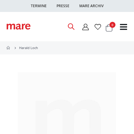
TERMINE
PRESSE
MARE ARCHIV
Warenkor
Artikel
0
Nav
ums
Harald Loch
Zum
Ende
der
Bildgalerie
springen