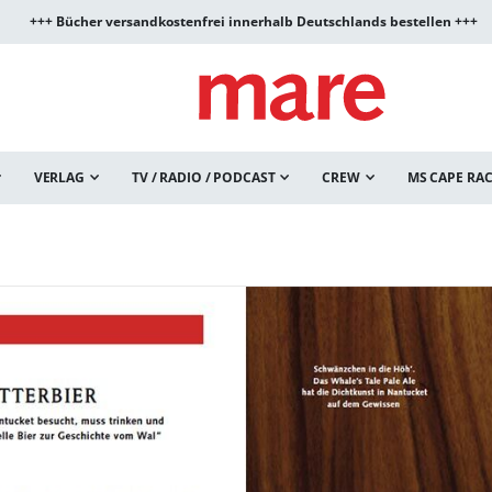
+++ Bücher versandkostenfrei innerhalb Deutschlands bestellen +++
VERLAG
TV / RADIO / PODCAST
CREW
MS CAPE RA