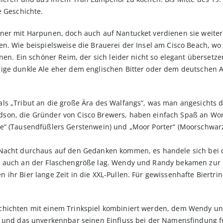
e Geschichte.
ner mit Harpunen, doch auch auf Nantucket verdienen sie weiter
n. Wie beispielsweise die Brauerei der Insel am Cisco Beach, wo s
nen. Ein schöner Reim, der sich leider nicht so elegant übersetze
ge dunkle Ale eher dem englischen Bitter oder dem deutschen Al
ls „Tribut an die große Ära des Walfangs“, was man angesichts d
on, die Gründer von Cisco Brewers, haben einfach Spaß an Wort
e“ (Tausendfüßlers Gerstenwein) und „Moor Porter“ (Moorschwarz
 Nacht durchaus auf den Gedanken kommen, es handele sich bei d
l auch an der Flaschengröße lag. Wendy und Randy bekamen zur
hr Bier lange Zeit in die XXL-Pullen. Für gewissenhafte Biertrink
chichten mit einem Trinkspiel kombiniert werden, dem Wendy 
– und das unverkennbar seinen Einfluss bei der Namensfindung fü