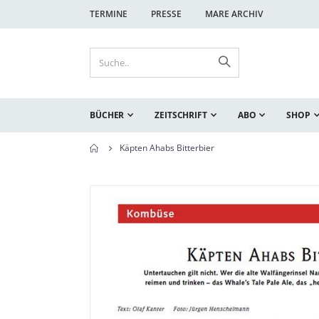
TERMINE
PRESSE
MARE ARCHIV
BÜCHER
ZEITSCHRIFT
ABO
SHOP
Käpten Ahabs Bitterbier
Zum
Zum
Ende
Anfang
der
der
Bildgalerie
Bildgalerie
springen
springen