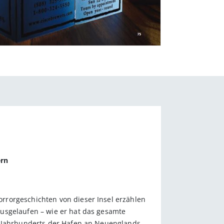
ern
rrorgeschichten von dieser Insel erzählen
usgelaufen – wie er hat das gesamte
9. Jahrhunderts der Hafen an Neuenglands