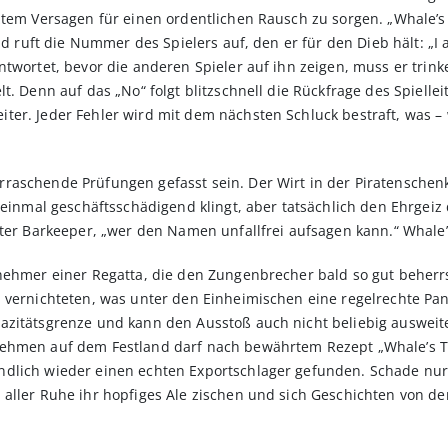
ztem Versagen für einen ordentlichen Rausch zu sorgen. „Whale’s 
und ruft die Nummer des Spielers auf, den er für den Dieb hält: „
twortet, bevor die anderen Spieler auf ihn zeigen, muss er trinke
t. Denn auf das „No“ folgt blitzschnell die Rückfrage des Spiellei
er. Jeder Fehler wird mit dem nächsten Schluck bestraft, was – 
raschende Prüfungen gefasst sein. Der Wirt in der Piratenschenk
 einmal geschäftsschädigend klingt, aber tatsächlich den Ehrgeiz 
ter Barkeeper, „wer den Namen unfallfrei aufsagen kann.“ Whale’s 
nehmer einer Regatta, die den Zungenbrecher bald so gut beherrs
 vernichteten, was unter den Einheimischen eine regelrechte Pan
azitätsgrenze und kann den Ausstoß auch nicht beliebig auswei
ehmen auf dem Festland darf nach bewährtem Rezept „Whale’s Tale
dlich wieder einen echten Exportschlager gefunden. Schade nur, 
aller Ruhe ihr hopfiges Ale zischen und sich Geschichten von de