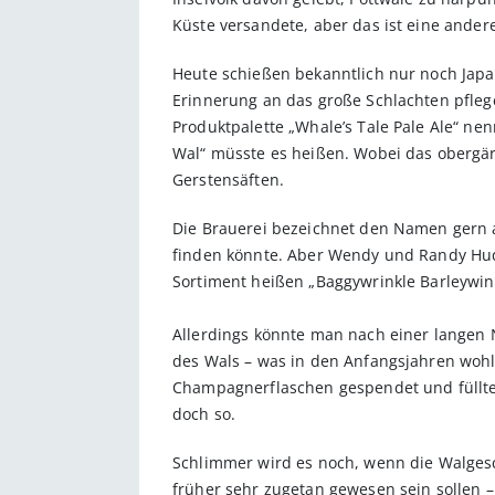
Küste versandete, aber das ist eine ander
Heute schießen bekanntlich nur noch Japa
Erinnerung an das große Schlachten pflege
Produktpalette „Whale’s Tale Pale Ale“ nen
Wal“ müsste es heißen. Wobei das obergäri
Gerstensäften.
Die Brauerei bezeichnet den Namen gern a
finden könnte. Aber Wendy und Randy Huds
Sortiment heißen „Baggywrinkle Barleywin
Allerdings könnte man nach einer langen
des Wals – was in den Anfangsjahren woh
Champagnerflaschen gespendet und füllten i
doch so.
Schlimmer wird es noch, wenn die Walges
früher sehr zugetan gewesen sein sollen 