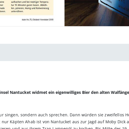
insel Nantucket widmet ein eigenwilliges Bier den alten Walfäng
r singen, sondern auch sprechen. Dann würden sie zweifellos Ho
 nur Käpten Ahab ist von Nantucket aus zur Jagd auf Moby Dick a
unieren und aus ihrem Tran Lampenöl zu kochen. Bis Mitte des 1