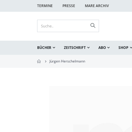
TERMINE
PRESSE
MARE ARCHIV
BÜCHER
ZEITSCHRIFT
ABO
SHOP
Jürgen Herschelmann
Zum
Ende
der
Bildgalerie
springen