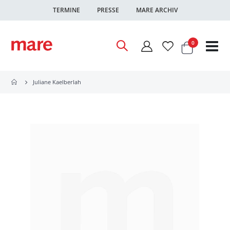
TERMINE
PRESSE
MARE ARCHIV
Warenkor
Artikel
0
Nav
ums
Juliane Kaelberlah
Zum
Ende
der
Bildgalerie
springen