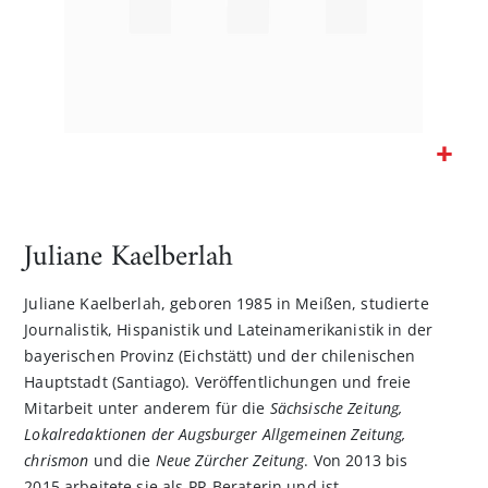
Zum
Anfang
der
Juliane Kaelberlah
Bildgalerie
springen
Juliane Kaelberlah, geboren 1985 in Meißen, studierte
Journalistik, Hispanistik und Lateinamerikanistik in der
bayerischen Provinz (Eichstätt) und der chilenischen
Hauptstadt (Santiago). Veröffentlichungen und freie
Mitarbeit unter anderem für die
Sächsische Zeitung,
Lokalredaktionen der Augsburger Allgemeinen Zeitung,
chrismon
und die
Neue Zürcher Zeitung
. Von 2013 bis
2015 arbeitete sie als PR-Beraterin und ist