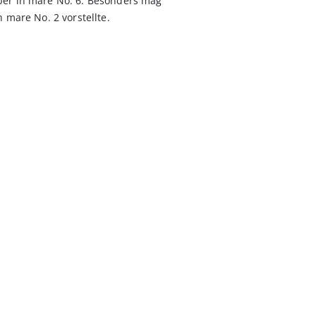
ber in mare No. 6. Besonders mag
n mare No. 2 vorstellte.