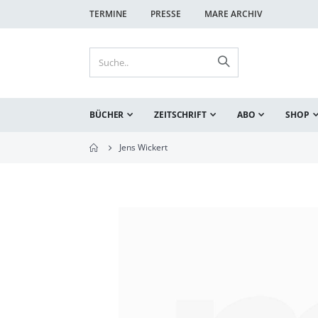
TERMINE
PRESSE
MARE ARCHIV
BÜCHER
ZEITSCHRIFT
ABO
SHOP
Jens Wickert
Zum
Ende
der
Bildgalerie
springen