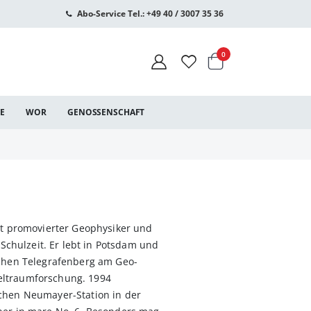
Abo-Service Tel.: +49 40 / 3007 35 36
Warenkorb
Artikel
0
CE
WOR
GENOSSENSCHAFT
ist promovierter Geophysiker und
r Schulzeit. Er lebt in Potsdam und
schen Telegrafenberg am Geo-
eltraumforschung. 1994
schen Neumayer-Station in der