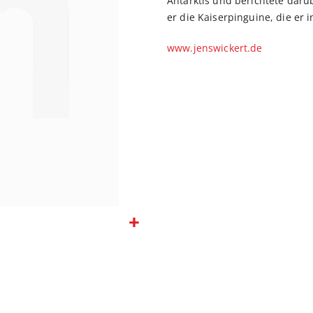
Antarktis und berichtete darü
er die Kaiserpinguine, die er i
www.jenswickert.de