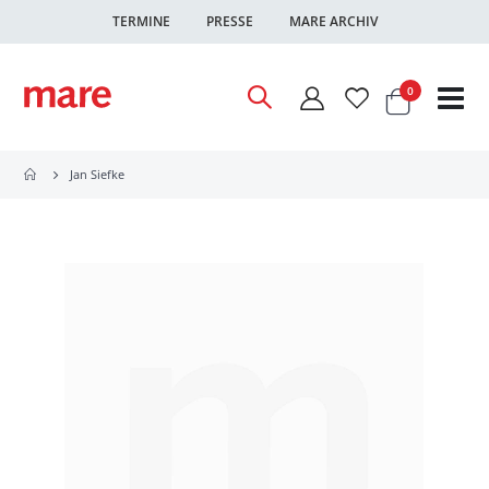
TERMINE
PRESSE
MARE ARCHIV
Warenkor
Artikel
0
Nav
ums
Jan Siefke
Zum
Ende
der
Bildgalerie
springen