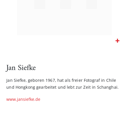
Zum
Anfang
der
Jan Siefke
Bildgalerie
springen
Jan Siefke, geboren 1967, hat als freier Fotograf in Chile
und Hongkong gearbeitet und lebt zur Zeit in Schanghai.
www.jansiefke.de