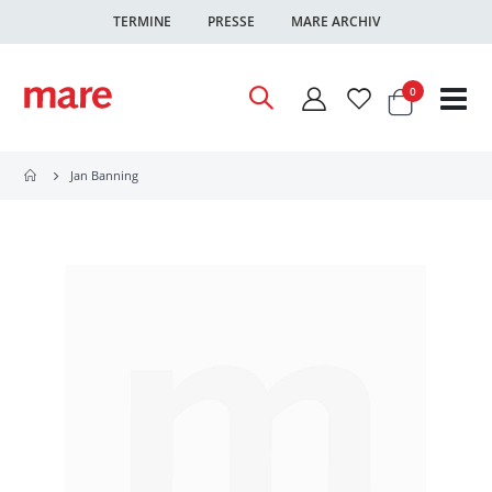
TERMINE
PRESSE
MARE ARCHIV
Warenkor
Artikel
0
Nav
ums
Jan Banning
Zum
Ende
der
Bildgalerie
springen