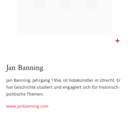
Zum
Anfang
der
Jan Banning
Bildgalerie
springen
Jan Banning, Jahrgang 1954, ist Fotokünstler in Utrecht. Er
hat Geschichte studiert und engagiert sich für historisch-
politische Themen.
www.janbanning.com