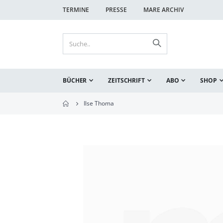
TERMINE
PRESSE
MARE ARCHIV
BÜCHER
ZEITSCHRIFT
ABO
SHOP
Ilse Thoma
Zum
Ende
der
Bildgalerie
springen