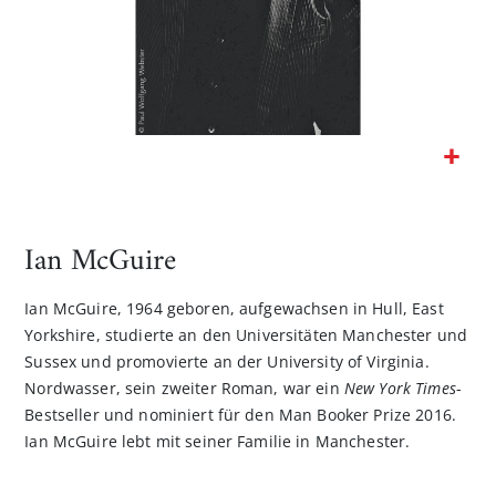
Zum
Anfang
der
Ian McGuire
Bildgalerie
springen
Ian McGuire, 1964 geboren, aufgewachsen in Hull, East
Yorkshire, studierte an den Universitäten Manchester und
Sussex und promovierte an der University of Virginia.
Nordwasser, sein zweiter Roman, war ein
New York Times
-
Bestseller und nominiert für den Man Booker Prize 2016.
Ian McGuire lebt mit seiner Familie in Manchester.