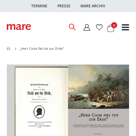
TERMINE
PRESSE
MARE ARCHIV
Warenkor
Artikel
0
Nav
ums
„Herr Cook fiel tot zur Erde“
Zum
Zum
Ende
Anfang
der
der
Bildgalerie
Bildgalerie
springen
springen