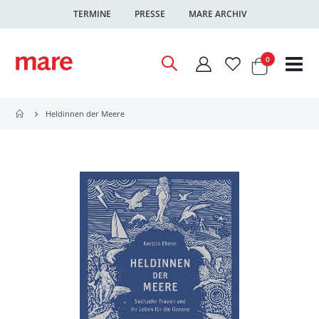
TERMINE
PRESSE
MARE ARCHIV
Warenkor
Artikel
0
Nav
ums
Heldinnen der Meere
Zum
Ende
der
Bildgalerie
springen