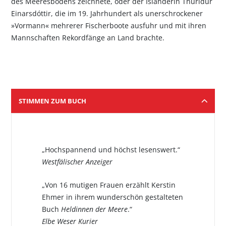
des Meeresbodens zeichnete, oder der Isländerin Thurídur
Einarsdóttir, die im 19. Jahrhundert als unerschrockener
»Vormann« mehrerer Fischerboote ausfuhr und mit ihren
Mannschaften Rekordfänge an Land brachte.
STIMMEN ZUM BUCH
„Hochspannend und höchst lesenswert.“
Westfälischer Anzeiger
„Von 16 mutigen Frauen erzählt Kerstin
Ehmer in ihrem wunderschön gestalteten
Buch
Heldinnen der Meere
.“
Elbe Weser Kurier