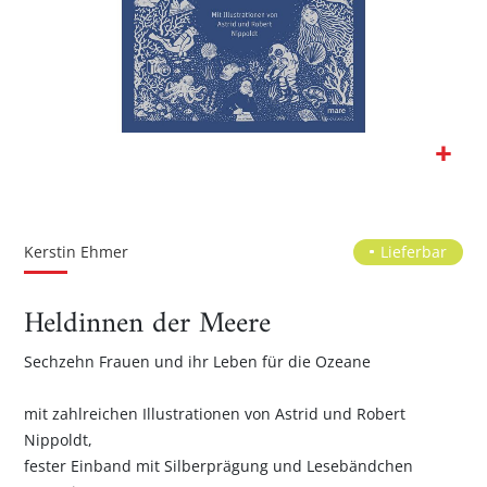
Zum
Anfang
der
Kerstin Ehmer
Lieferbar
Bildgalerie
springen
Heldinnen der Meere
Sechzehn Frauen und ihr Leben für die Ozeane
mit zahlreichen Illustrationen von Astrid und Robert
Nippoldt,
fester Einband mit Silberprägung und Lesebändchen