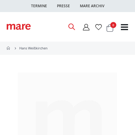
TERMINE
PRESSE
MARE ARCHIV
Warenkor
Artikel
0
Nav
ums
Hans Weißkirchen
Zum
Ende
der
Bildgalerie
springen