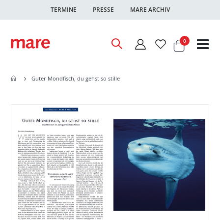
TERMINE
PRESSE
MARE ARCHIV
Warenkor
Artikel
0
Nav
ums
Guter Mondfisch, du gehst so stille
Zum
Zum
Ende
Anfang
der
der
Bildgalerie
Bildgalerie
springen
springen