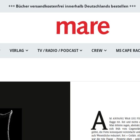
+++ Bücher versandkostenfrei innerhalb Deutschlands bestellen +++
VERLAG
TV / RADIO / PODCAST
CREW
MS CAPE RA