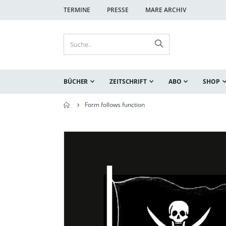
TERMINE
PRESSE
MARE ARCHIV
BÜCHER
ZEITSCHRIFT
ABO
SHOP
Form follows function
Zum
Zum
Ende
Anfang
der
der
Bildgalerie
Bildgalerie
springen
springen