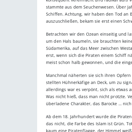
stammte aus dem Seuchenwesen. Über Jahrh
Schiffen. Achtung, wir haben den Tod an 
auszuschließen, bekam sie erst einen Sch
Betrachten wir den Ozean einseitig und la
um den Hals baumeln, sie brauchten keine
Südamerika, auf das Meer zwischen Westafr
erst, wenn sich die Piraten einem Schiff 
meist schon halb gewonnen, und die einge
Manchmal näherten sie sich ihren Opfern 
stellten Hühnerkäfige an Deck, um zu sign
allerdings war es verpönt, sich als etwas
Was nicht hieß, dass man nicht protzte. V
überladene Charakter, das Barocke … nicht 
Ab dem 18. Jahrhundert wurde die Piratenf
das nicht, die Farbe des Islam ist Grün. T
kaum eine Piratenflagge, der Himmel weiß