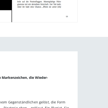
u Marken­zeichen, die Wieder­
h vom Gegenständlichen gelöst, die Form
 Piraterie eben – geklaut. Ein Plagiat. Sie