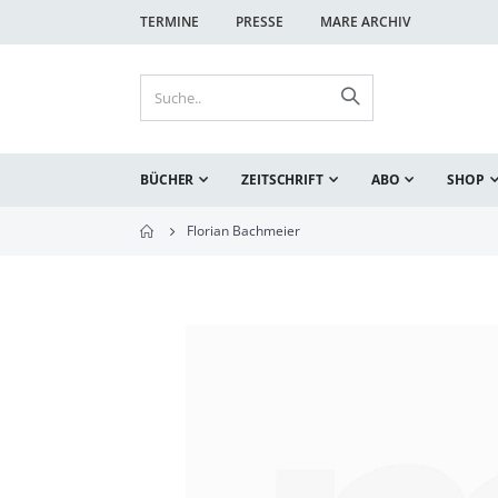
TERMINE
PRESSE
MARE ARCHIV
BÜCHER
ZEITSCHRIFT
ABO
SHOP
Florian Bachmeier
Zum
Ende
der
Bildgalerie
springen