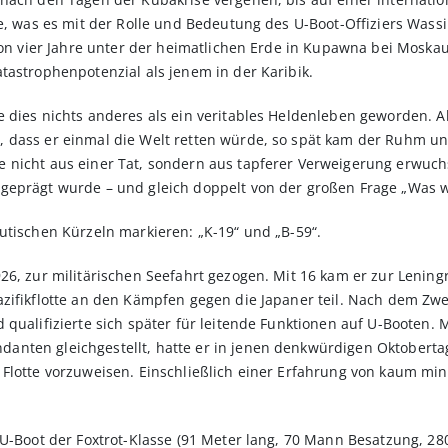
te, was es mit der Rolle und Bedeutung des U-Boot-Offiziers Wassi
chon vier Jahre unter der heimatlichen Erde in Kupawna bei Moska
tastrophenpotenzial als jenem in der Karibik.
e dies nichts anderes als ein veritables Heldenleben geworden. 
 dass er einmal die Welt retten würde, so spät kam der Ruhm und
 nicht aus einer Tat, sondern aus tapferer Verweigerung erwuchs
 geprägt wurde – und gleich doppelt von der großen Frage „Was 
utischen Kürzeln markieren: „K-19“ und „B-59“.
26, zur militärischen Seefahrt gezogen. Mit 16 kam er zur Leni
zifikflotte an den Kämpfen gegen die Japaner teil. Nach dem Zwei
ualifizierte sich später für leitende Funktionen auf U-Booten. Mit
nten gleichgestellt, hatte er in jenen denkwürdigen Oktobertag
Flotte vorzuweisen. Einschließlich einer Erfahrung von kaum mind
 U-Boot der Foxtrot-Klasse (91 Meter lang, 70 Mann Besatzung, 2