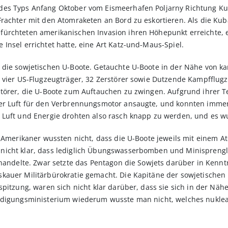
des Typs Anfang Oktober vom Eismeerhafen Poljarny Richtung Ku
rachter mit den Atomraketen an Bord zu eskortieren. Als die Kub
ürchteten amerikanischen Invasion ihren Höhepunkt erreichte, 
Insel errichtet hatte, eine Art Katz-und-Maus-Spiel.
 die sowjetischen U-Boote. Getauchte U-Boote in der Nähe von ka
u vier US-Flugzeugträger, 32 Zerstörer sowie Dutzende Kampffl
törer, die U-Boote zum Auftauchen zu zwingen. Aufgrund ihrer Te
er Luft für den Verbrennungsmotor ansaugte, und konnten immer
 Luft und Energie drohten also rasch knapp zu werden, und es wu
e Amerikaner wussten nicht, dass die U-Boote jeweils mit einem 
nicht klar, dass lediglich Übungswasserbomben und Minispreng
 handelte. Zwar setzte das Pentagon die Sowjets darüber in Kenn
auer Militärbürokratie gemacht. Die Kapitäne der sowjetischen F
spitzung, waren sich nicht klar darüber, dass sie sich in der N
idigungsministerium wiederum wusste man nicht, welches nuklear