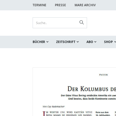
TERMINE
PRESSE
MARE ARCHIV
BÜCHER
ZEITSCHRIFT
ABO
SHOP
Zum
Zum
Ende
Anfang
der
der
Bildgalerie
Bildgalerie
springen
springen