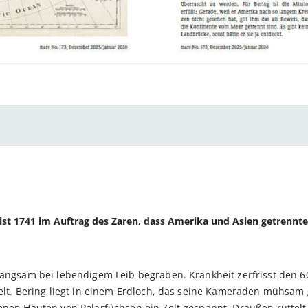
ist 1741 im Auftrag des Zaren, dass Amerika und Asien getrennte
angsam bei lebendigem Leib begraben. Krankheit zerfrisst den 60-
Welt. Bering liegt in einem Erdloch, das seine Kameraden mühsam
enen Häuten von Polarfüchsen ein Zelt gespannt. Draußen rüttel