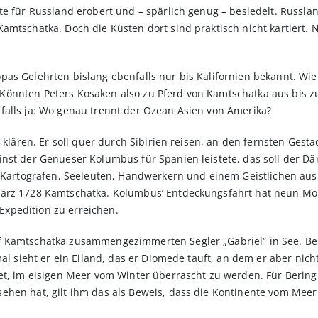
te für Russland erobert und – spärlich genug – besiedelt. Russlan
amtschatka. Doch die Küsten dort sind praktisch nicht kartiert. 
s Gelehrten bislang ebenfalls nur bis Kalifornien be­­kannt. Wie g
 Könnten Peters Kosaken also zu Pferd von Kamtschatka aus bis 
falls ja: Wo genau trennt der Ozean Asien von Amerika?
e klären. Er soll quer durch Sibirien reisen, an den fernsten Ges
nst der Genueser Kolumbus für Spanien leistete, das soll der Dä
, Kartografen, Seeleuten, Handwerkern und einem Geistlichen aus
ärz 1728 Kamtschatka. Kolumbus’ Entdeckungsfahrt hat neun Mona
xpedition zu erreichen.
 Kamtschatka zusammengezimmerten Segler „Gabriel“ in See. Ber
al sieht er ein Eiland, das er Diomede tauft, an dem er aber nicht 
t, im eisigen Meer vom Winter überrascht zu werden. Für Bering ist
hen hat, gilt ihm das als Beweis, dass die Kontinente vom Meer 