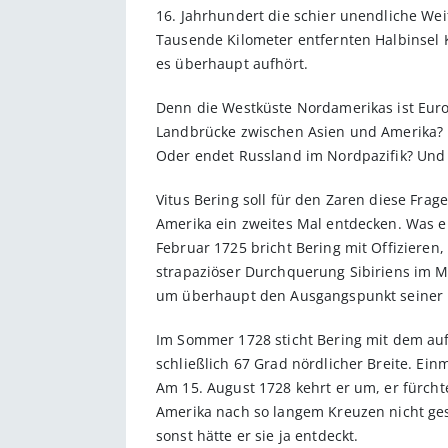
16. Jahrhundert die schier unendliche Wei
Tausende Kilometer entfernten Halbinsel K
es überhaupt aufhört.
Denn die Westküste Nordamerikas ist Europa
Land­­brücke zwischen Asien und Amerika?
Oder endet Russ­land im Nordpazifik? Und 
Vitus Bering soll für den Zaren diese Frag
Amerika ein zweites Mal entdecken. Was ei
Februar 1725 bricht Bering mit Offizieren
strapaziöser Durchquerung Sibiriens im M
um überhaupt den Ausgangspunkt seiner E
Im Sommer 1728 sticht Bering mit dem auf
schließlich 67 Grad nördlicher Breite. Einm
Am 15. August 1728 kehrt er um, er fürchte
Amerika nach so langem Kreuzen nicht gese
sonst hätte er sie ja entdeckt.