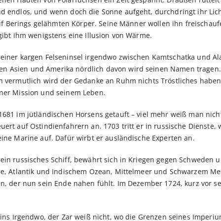
nd endlos, und wenn doch die Sonne aufgeht, durchdringt ihr Lic
 auf Berings gelähmten Körper. Seine Männer wollen ihn freischau
 gibt ihm wenigstens eine Illusion von Wärme.
 einer kargen Felseninsel irgendwo zwischen Kamtschatka und Ala
n Asien und Amerika nördlich davon wird seinen Namen tragen. B
h vermutlich wird der Gedanke an Ruhm nichts Tröstliches haben,
iner Mission und seinem Leben.
1681 im jütländischen Horsens getauft – viel mehr weiß man nich
ert auf Ostindienfahrern an. 1703 tritt er in russische Dienste, w
eine Marine auf. Dafür wirbt er ausländische Experten an.
 ein russisches Schiff, bewährt sich in Kriegen gegen Schweden 
see, Atlantik und Indischem Ozean, Mittelmeer und Schwarzem M
en, der nun sein Ende nahen fühlt. Im Dezember 1724, kurz vor se
n ins Irgendwo, der Zar weiß nicht, wo die Grenzen seines Imper