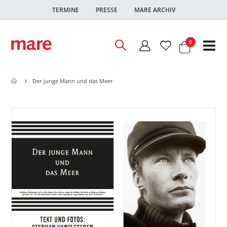
TERMINE
PRESSE
MARE ARCHIV
Warenkor
Artikel
0
Nav
ums
Der junge Mann und das Meer
Zum
Zum
Ende
Anfang
der
der
Bildgalerie
Bildgalerie
springen
springen