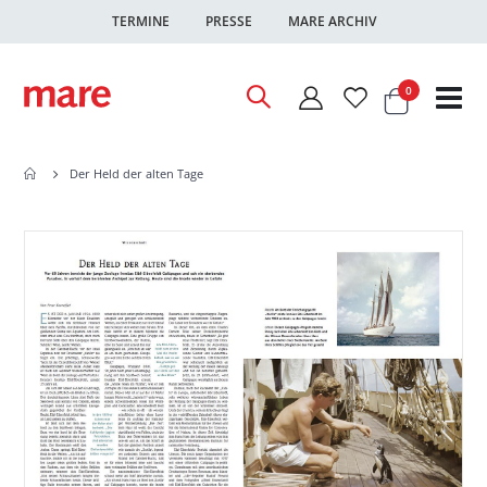
TERMINE
PRESSE
MARE ARCHIV
Warenkor
Artikel
0
Nav
ums
Der Held der alten Tage
Zum
Zum
Ende
Anfang
der
der
Bildgalerie
Bildgalerie
springen
springen