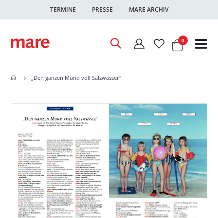
TERMINE
PRESSE
MARE ARCHIV
Warenkor
Artikel
0
Nav
ums
„Den ganzen Mund voll Salzwasser“
Zum
Zum
Ende
Anfang
der
der
Bildgalerie
Bildgalerie
springen
springen