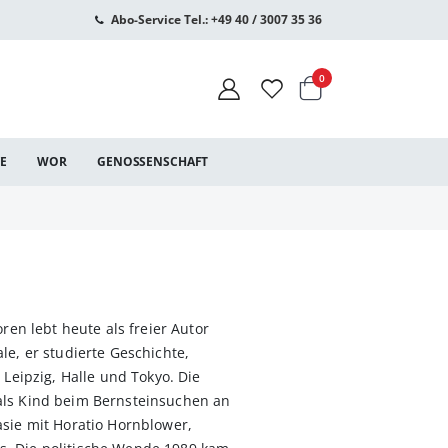
Abo-Service Tel.: +49 40 / 3007 35 36
Warenkorb
Artikel
0
CE
WOR
GENOSSENSCHAFT
oren lebt heute als freier Autor
le, er studierte Geschichte,
 Leipzig, Halle und Tokyo. Die
als Kind beim Bernsteinsuchen an
asie mit Horatio Hornblower,