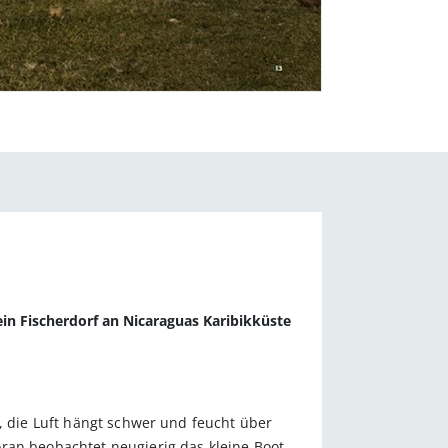
in Fischerdorf an Nicaraguas Karibikküste
s, die Luft hängt schwer und feucht über
ran beobachtet neugierig das kleine Boot.