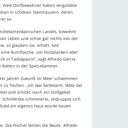
ig: Viele Dorfbewohner haben vergoldete
leben in schönen Steinhäusern, deren
mer so.
 mittelamerikanischen Landes, bewohnt
vom Leben und schon gar nichts von der
, so glauben sie, erhört. Seit
m eine Rumflasche, um Holzplanken oder
ch in Tasbapauni“, sagt Alfredo García.
ie Ratten in der Speisekammer.
r drei Jahren Zukunft im Meer schwimmen
zu fischen. „Ich war bettelarm, lebte bei
mel und schickt rasch ein Stoßgebet
r Schildkröte schimmerte, entpuppte sich
ich bald ein eigenes Haus würde bauen
. Die Fischer teilten die Beute, Alfredo