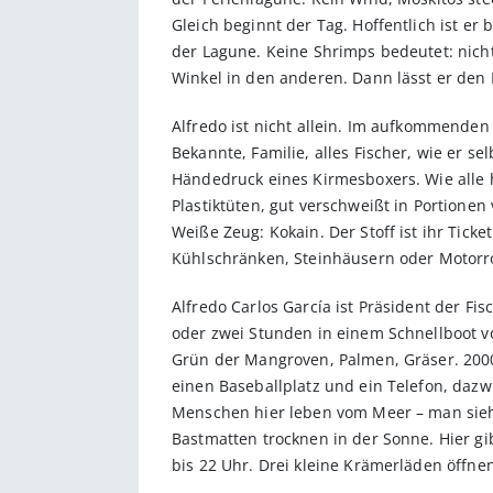
Gleich beginnt der Tag. Hoffentlich ist er
der Lagune. Keine Shrimps bedeutet: nichts
Winkel in den anderen. Dann lässt er den 
Alfredo ist nicht allein. Im aufkommenden
Bekannte, Familie, alles Fischer, wie er se
Händedruck eines Kirmesboxers. Wie alle 
Plastiktüten, gut verschweißt in Portione
Weiße Zeug: Kokain. Der Stoff ist ihr Tic
Kühlschränken, Steinhäusern oder Motorr
Alfredo Carlos García ist Präsident der F
oder zwei Stunden in einem Schnellboot vo
Grün der Mangroven, Palmen, Gräser. 2000
einen Baseballplatz und ein Telefon, daz
Menschen hier leben vom Meer – man sieh
Bastmatten trocknen in der Sonne. Hier gib
bis 22 Uhr. Drei kleine Krämerläden öffne