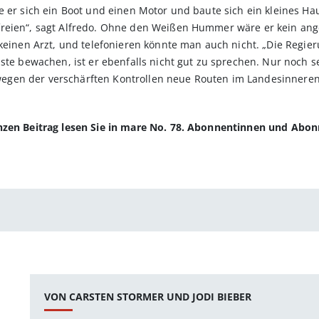
e er sich ein Boot und einen Motor und baute sich ein kleines Ha
freien“, sagt Alfredo. Ohne den Weißen Hummer wäre er kein an
keinen Arzt, und telefonieren könnte man auch nicht. „Die Regieru
üste bewachen, ist er ebenfalls nicht gut zu sprechen. Nur noch 
gen der verschärften Kontrollen neue Routen im Landesinneren
anzen Beitrag lesen Sie in mare No. 78. Abonnentinnen und Abo
VON CARSTEN STORMER UND JODI BIEBER