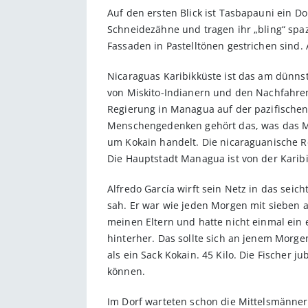
Auf den ersten Blick ist Tasbapauni ein D
Schneidezähne und tragen ihr „bling“ spa
Fassaden in Pastelltönen gestrichen sind.
Nicaraguas Karibikküste ist das am dünns
von Miskito-Indianern und den Nachfahren
Regierung in Managua auf der pazifischen S
Menschengedenken gehört das, was das Mee
um Kokain handelt. Die nicaraguanische Re
Die Hauptstadt Managua ist von der Karibi
Alfredo García wirft sein Netz in das sei
sah. Er war wie jeden Morgen mit sieben 
meinen Eltern und hatte nicht einmal ein 
hinterher. Das sollte sich an jenem Morg
als ein Sack Kokain. 45 Kilo. Die Fischer 
können.
Im Dorf warteten schon die Mittelsmänner d