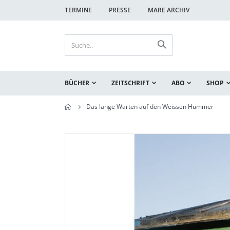
TERMINE
PRESSE
MARE ARCHIV
BÜCHER
ZEITSCHRIFT
ABO
SHOP
Das lange Warten auf den Weissen Hummer
Zum
Zum
Ende
Anfang
der
der
Bildgalerie
Bildgalerie
springen
springen