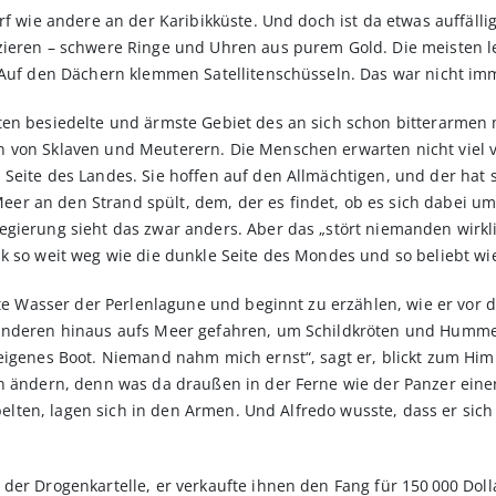
orf wie andere an der Karibikküste. Und doch ist da etwas auffäll
zieren – schwere Ringe und Uhren aus purem Gold. Die meisten 
 Auf den Dächern klemmen Satellitenschüsseln. Das war nicht im
ten besiedelte und ärmste Gebiet des an sich schon bitterarmen
 von Sklaven und Meuterern. Die Menschen erwarten nicht viel 
eite des Landes. Sie hoffen auf den Allmächtigen, und der hat sie
r an den Strand spült, dem, der es findet, ob es sich dabei u
gierung sieht das zwar anders. Aber das „stört niemanden wirkli
k so weit weg wie die dunkle Seite des Mondes und so beliebt w
chte Wasser der Perlenlagune und beginnt zu erzählen, wie er vo
anderen hinaus aufs Meer gefahren, um Schildkröten und Hummer 
eigenes Boot. Niemand nahm mich ernst“, sagt er, blickt zum Him
en ändern, denn was da draußen in der Ferne wie der Panzer eine
jubelten, lagen sich in den Armen. Und Alfredo wusste, dass er s
er Drogenkartelle, er verkaufte ihnen den Fang für 150 000 Dollar