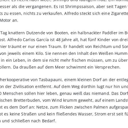
 besser als die vergangenen. Es ist Shrimpssaison, aber seit Tage
 zu essen, nichts zu verkaufen. Alfredo steckt sich eine Zigaret
Motor an.
 Tag knattern Dutzende von Booten, ein halbnackter Paddler im B
lbst. Alfredo Carlos García ist 48 Jahre alt, hat fünf Kinder von 
hier träumt er nur einen Traum. Er handelt von Reichtum und So
n von jeweils einem Kilo. Sie nennen den Inhalt den Weißen Humm
ket in ein Leben, in dem sie nicht mehr fischen müssen, um zu üb
ollern. Da draußen auf dem Meer schwimmt ein Versprechen.
ischerkooperative von Tasbapauni, einem kleinen Dorf an der entl
n der Zivilisation entfernt. Auf dem Weg dorthin lugt nur hin u
 Menschen sollen hier leben, genau weiß das niemand. Das Dorf h
wischen Bretterbuden, vom Wind krumm geweht, auf einem Landstre
t es dem Dorf an: Netze, zum Flicken zwischen Palmen aufgespa
t es keine Straßen und kein fließendes Wasser, Strom erst seit f
n und schließen nach Bedarf.