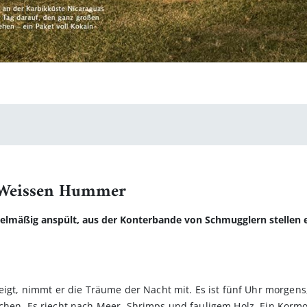
n Weissen Hummer
gelmäßig anspült, aus der Konterbande von Schmugglern stellen e
teigt, nimmt er die Träume der Nacht mit. Es ist fünf Uhr morgen
chen. Es riecht nach Meer, Shrimps und fauligem Holz. Ein Kormo